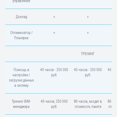
управление
Доклад
+
+
Оптимизатор /
+
+
Планерки
ТРЕНИНГ
Помощь в
40 часов - 250 000
40 часов - 250 000
40 час
настройке /
руб.
руб.
загрузке данных
в систему
Тренинг BIM-
40 часов, 250 000
80 часов, входит в
80 час
менеджера
руб.
стоимость пакета
стоим