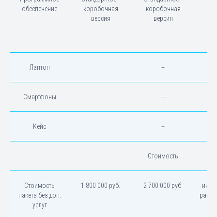
обеспечение
коробочная
коробочная
ко
версия
версия
Лэптоп
+
Смартфоны
+
Кейс
+
Стоимость
Стоимость
1 800 000 руб.
2 700 000 руб.
инди
пакета без доп.
расче
услуг