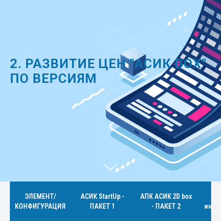
2. РАЗВИТИЕ ЦЕН "АСИК BOX"
ПО ВЕРСИЯМ
ЭЛЕМЕНТ/
АСИК StartUp -
АПК АСИК 2D box
А
КОНФИГУРАЦИЯ
ПАКЕТ 1
- ПАКЕТ 2
интег
П