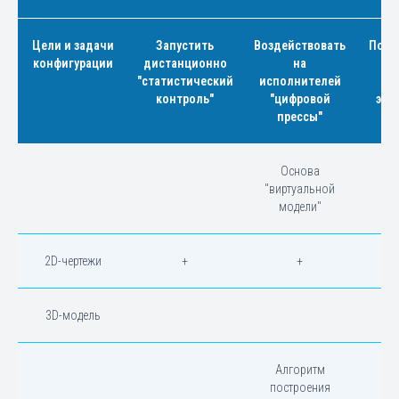
Цели и задачи
Запустить
Воздействовать
Подг
конфигурации
дистанционно
на
м
"статистический
исполнителей
тр
контроль"
"цифровой
экс
прессы"
Основа
"виртуальной
модели"
2D-чертежи
+
+
3D-модель
Алгоритм
построения