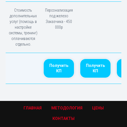
Стоимость
Персонализация
дополнительных
под железо
услуг (помощь в
Заказчика - 450
настройке
000р
системы, тренинг)
оплачиваются
отдельно.
Получить
Получить
П
КП
КП
ГЛАВНАЯ
МЕТОДОЛОГИЯ
ЦЕНЫ
КОНТАКТЫ